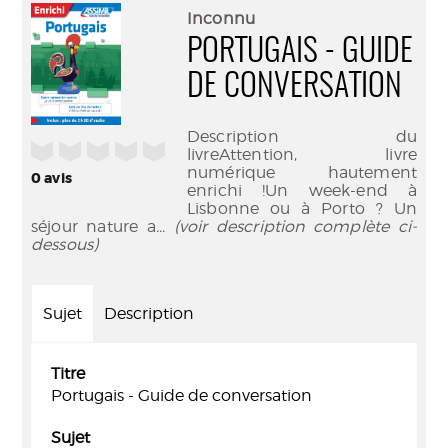
(Nouve
par
Inconnu
fenêtr
mail
PORTUGAIS - GUIDE
DE CONVERSATION
Description du
/5
livreAttention, livre
numérique hautement
0
avis
enrichi !Un week-end à
Lisbonne ou à Porto ? Un
séjour nature a
... (voir description complète ci-
dessous)
Sujet
Description
Titre
Portugais - Guide de conversation
Sujet