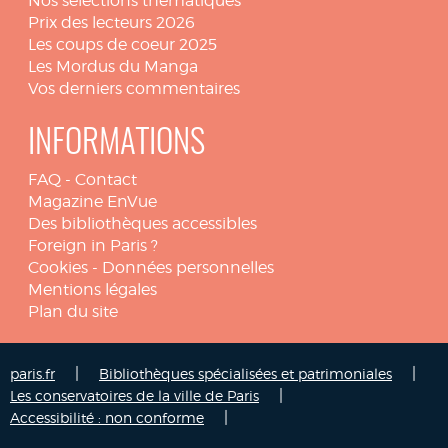
Nos sélections thématiques
Prix des lecteurs 2026
Les coups de coeur 2025
Les Mordus du Manga
Vos derniers commentaires
INFORMATIONS
FAQ
-
Contact
Magazine EnVue
Des bibliothèques accessibles
Foreign in Paris ?
Cookies
-
Données personnelles
Mentions légales
Plan du site
|
|
paris.fr
Bibliothèques spécialisées et patrimoniales
|
Les conservatoires de la ville de Paris
|
Accessibilité : non conforme