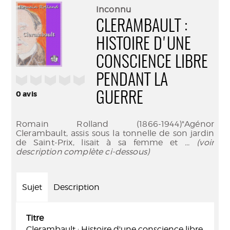
(Nouve
par
Inconnu
fenêtr
mail
CLERAMBAULT :
HISTOIRE D'UNE
CONSCIENCE LIBRE
PENDANT LA
/5
0
avis
GUERRE
Romain Rolland (1866-1944)"Agénor
Clerambault, assis sous la tonnelle de son jardin
de Saint-Prix, lisait à sa femme et
... (voir
description complète ci-dessous)
Sujet
Description
Titre
Clerambault : Histoire d'une conscience libre