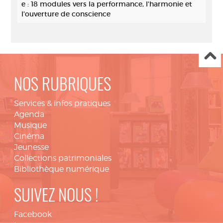
e : 18 modules vers la performance, l'harmonie et
l'ouverture de conscience
NOS RUBRIQUES
Services & infos pratiques
Agenda
Musique
Cinéma
Jeunesse
Collections patrimoniales
Bibliothèque numérique
SUIVEZ NOUS !
Facebook