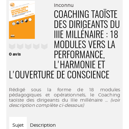
(Nouve
par
Inconnu
fenêtr
mail
COACHING TAOÏSTE
DES DIRIGEANTS DU
IIIE MILLÉNAIRE : 18
MODULES VERS LA
/5
PERFORMANCE,
0
avis
L'HARMONIE ET
L'OUVERTURE DE CONSCIENCE
Rédigé sous la forme de 18 modules
pédagogiques et opérationnels, le Coaching
taoïste des dirigeants du IIIe millénaire
... (voir
description complète ci-dessous)
Sujet
Description