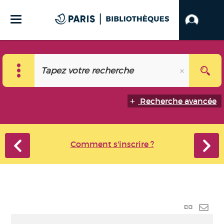
Recherche avancée
Comment s'inscrire ?
Lien
perma
Envo