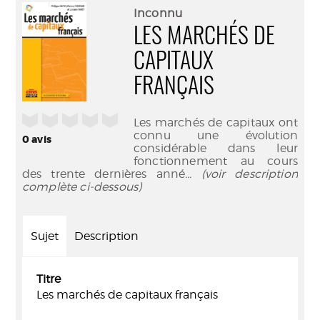
(Nouve
par
Inconnu
fenêtr
mail
LES MARCHÉS DE
CAPITAUX
FRANÇAIS
/5
Les marchés de capitaux ont
connu une évolution
0
avis
considérable dans leur
fonctionnement au cours
des trente dernières anné
... (voir description
complète ci-dessous)
Sujet
Description
Titre
Les marchés de capitaux français