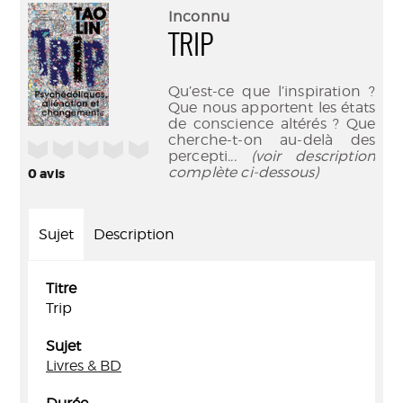
(Nouve
par
Inconnu
fenêtr
mail
TRIP
Qu’est-ce que l’inspiration ?
Que nous apportent les états
de conscience altérés ? Que
cherche-t-on au-delà des
/5
percepti
... (voir description
complète ci-dessous)
0
avis
Sujet
Description
Titre
Trip
Sujet
Livres & BD