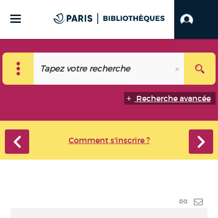
Recherche avancée
Comment s'inscrire ?
Lien
perma
Envo