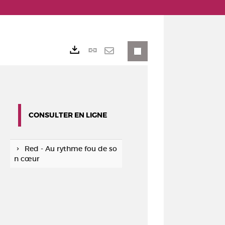
Lien
Exports
permanent
Envoyer
(Nouvelle
par
fenêtre)
mail
CONSULTER EN LIGNE
Red - Au rythme fou de so
n cœur