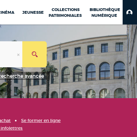
COLLECTIONS
BIBLIOTHÈQUE
CINÉMA
JEUNESSE
PATRIMONIALES
NUMÉRIQUE
Recherche avancée
achat
Se former en ligne
infolettres