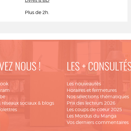
Livres & BD
Plus de 2h.
VEZ NOUS !
LES + CONSULTÉ
book
Les nouveautés
gram
Horaires et fermetures
be
Nos sélections thématiques
 réseaux sociaux & blogs
Prix des lecteurs 2026
folettres
Les coups de coeur 2025
Les Mordus du Manga
Vos derniers commentaires