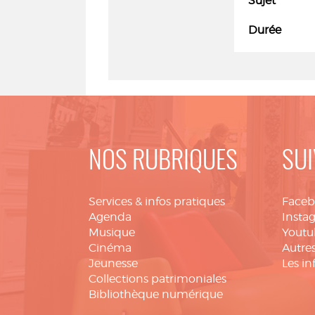
Sujet
Durée
NOS RUBRIQUES
SUI
Services & infos pratiques
Face
Agenda
Insta
Musique
Youtu
Cinéma
Autres
Jeunesse
Les in
Collections patrimoniales
Bibliothèque numérique