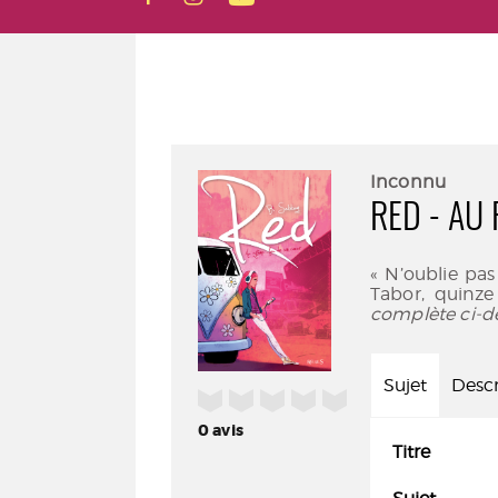
Inconnu
RED - AU
« N’oublie pas
Tabor, quinze
complète ci-d
Sujet
Descr
/5
0
avis
Titre