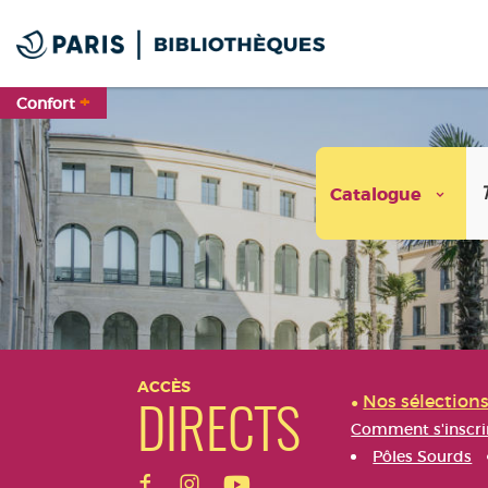
Aller
Aller
Aller
au
au
à
menu
contenu
la
recherche
+
Confort
Catalogue
Aller
Aller
Aller
au
au
à
ACCÈS
Nos sélection
menu
contenu
la
DIRECTS
recherche
Comment s'inscri
Pôles Sourds