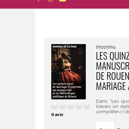
Inconnu
LES QUIN
MANUSCRI
DE ROUEN
MARIAGE 
Dans "Les qui
/5
travers un styl
complète ci-d
0
avis