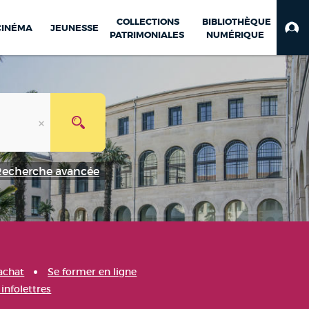
COLLECTIONS
BIBLIOTHÈQUE
CINÉMA
JEUNESSE
PATRIMONIALES
NUMÉRIQUE
Recherche avancée
achat
Se former en ligne
infolettres