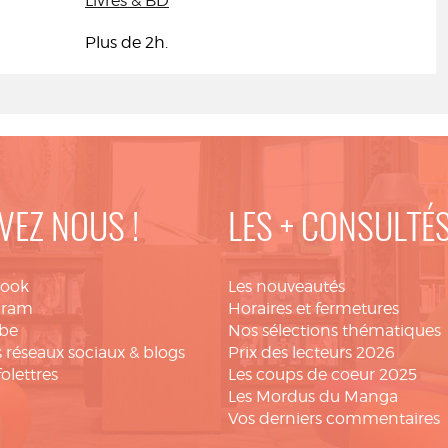
Livres & BD
Plus de 2h.
VEZ NOUS !
LES + CONSULTÉ
book
Les nouveautés
gram
Horaires et fermetures
be
Nos sélections thématiques
 réseaux sociaux & blogs
Prix des lecteurs 2026
folettres
Les coups de coeur 2025
Les Mordus du Manga
Vos derniers commentaires