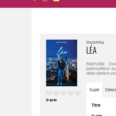
Inconnu
LÉA
Mathilde Du
patrouilleur a
description co
Sujet
Descr
/5
0
avis
Titre