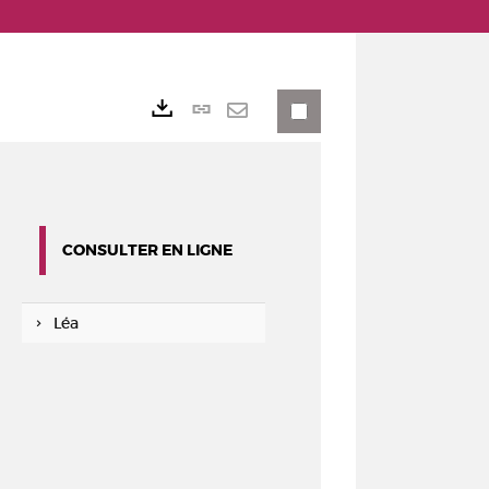
Lien
Exports
permanent
Envoyer
(Nouvelle
par
fenêtre)
mail
CONSULTER EN LIGNE
Léa