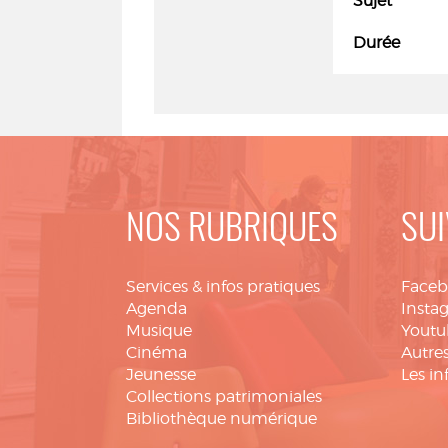
Sujet
Durée
NOS RUBRIQUES
SUI
Services & infos pratiques
Face
Agenda
Insta
Musique
Youtu
Cinéma
Autres
Jeunesse
Les in
Collections patrimoniales
Bibliothèque numérique