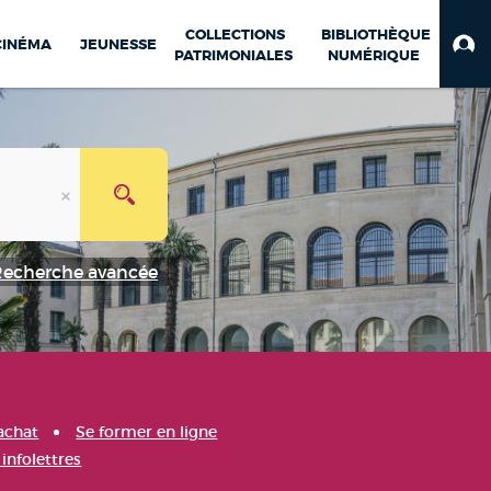
COLLECTIONS
BIBLIOTHÈQUE
CINÉMA
JEUNESSE
PATRIMONIALES
NUMÉRIQUE
Recherche avancée
achat
Se former en ligne
infolettres