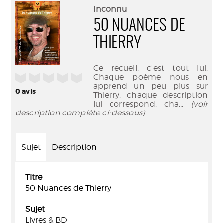
(Nouve
par
Inconnu
fenêtr
mail
50 NUANCES DE
THIERRY
Ce recueil, c'est tout lui.
/5
Chaque poème nous en
apprend un peu plus sur
0
avis
Thierry, chaque description
lui correspond, cha
... (voir
description complète ci-dessous)
Sujet
Description
Titre
50 Nuances de Thierry
Sujet
Livres & BD