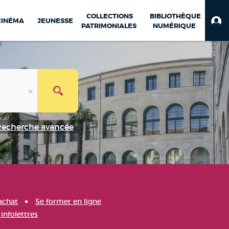
COLLECTIONS
BIBLIOTHÈQUE
CINÉMA
JEUNESSE
PATRIMONIALES
NUMÉRIQUE
Recherche avancée
achat
Se former en ligne
infolettres