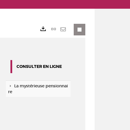
Lien
Exports
permanent
Envoyer
(Nouvelle
par
fenêtre)
mail
CONSULTER EN LIGNE
La mystérieuse pensionnai
re