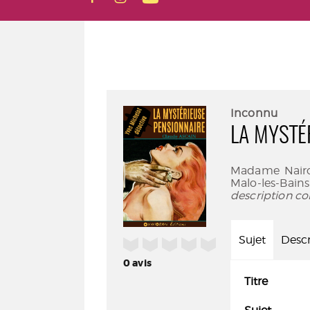
Inconnu
LA MYSTÉ
Madame Nairo
Malo-les-Bain
description co
Sujet
Descr
/5
0
avis
Titre