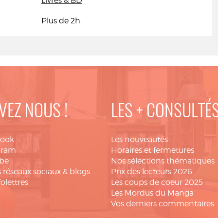
Livres & BD
Plus de 2h.
VEZ NOUS !
LES + CONSULTÉ
book
Les nouveautés
gram
Horaires et fermetures
be
Nos sélections thématiques
 réseaux sociaux & blogs
Prix des lecteurs 2026
folettres
Les coups de coeur 2025
Les Mordus du Manga
Vos derniers commentaires