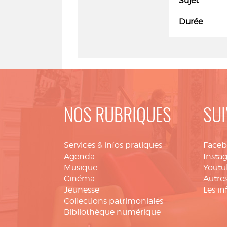
Sujet
Durée
NOS RUBRIQUES
SUI
Services & infos pratiques
Face
Agenda
Insta
Musique
Youtu
Cinéma
Autres
Jeunesse
Les in
Collections patrimoniales
Bibliothèque numérique