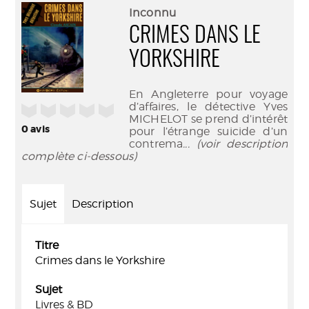
(Nouve
par
Inconnu
fenêtr
mail
CRIMES DANS LE
YORKSHIRE
En Angleterre pour voyage
d’affaires, le détective Yves
/5
MICHELOT se prend d’intérêt
0
avis
pour l’étrange suicide d’un
contrema
... (voir description
complète ci-dessous)
Sujet
Description
Titre
Crimes dans le Yorkshire
Sujet
Livres & BD