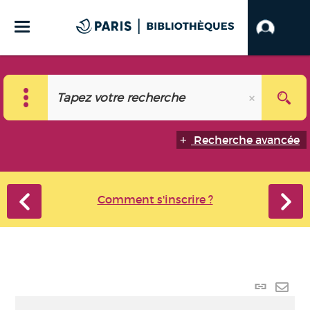
Recherche avancée
Comment s'inscrire ?
Lien
perma
Envo