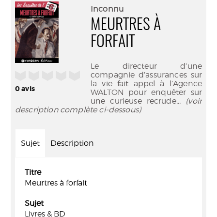
(Nouve
par
Inconnu
fenêtr
mail
MEURTRES À
FORFAIT
Le directeur d’une
/5
compagnie d’assurances sur
la vie fait appel à l’Agence
0
avis
WALTON pour enquêter sur
une curieuse recrude
... (voir
description complète ci-dessous)
Sujet
Description
Titre
Meurtres à forfait
Sujet
Livres & BD