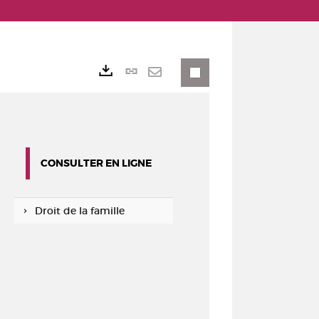
Lien
Exports
permanent
Envoyer
(Nouvelle
par
fenêtre)
mail
CONSULTER EN LIGNE
Droit de la famille