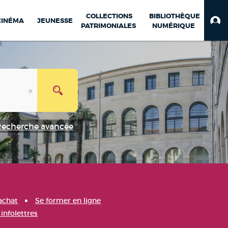
COLLECTIONS
BIBLIOTHÈQUE
CINÉMA
JEUNESSE
PATRIMONIALES
NUMÉRIQUE
Recherche avancée
achat
Se former en ligne
infolettres