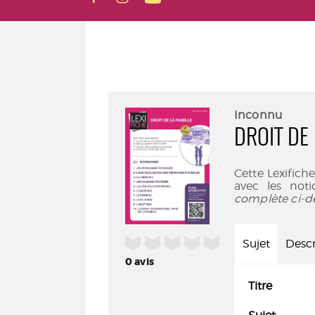
Inconnu
DROIT DE 
Cette Lexifiche
avec les noti
complète ci-d
/5
Sujet
Descr
0
avis
Titre