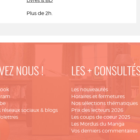
Livres & BD
Plus de 2h.
VEZ NOUS !
LES + CONSULTÉ
book
Les nouveautés
gram
Horaires et fermetures
be
Nos sélections thématiques
 réseaux sociaux & blogs
Prix des lecteurs 2026
folettres
Les coups de coeur 2025
Les Mordus du Manga
Vos derniers commentaires