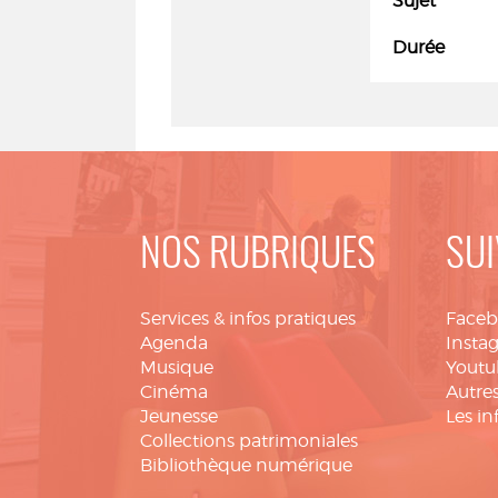
Sujet
Durée
NOS RUBRIQUES
SUI
Services & infos pratiques
Face
Agenda
Insta
Musique
Youtu
Cinéma
Autres
Jeunesse
Les in
Collections patrimoniales
Bibliothèque numérique