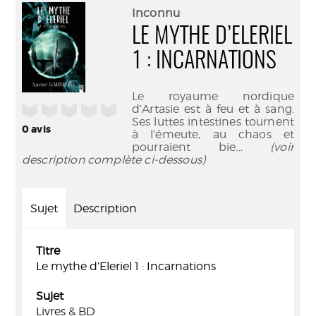
(Nouve
par
Inconnu
fenêtr
mail
LE MYTHE D’ELERIEL
1 : INCARNATIONS
Le royaume nordique
/5
d’Artasie est à feu et à sang.
Ses luttes intestines tournent
0
avis
à l’émeute, au chaos et
pourraient bie
... (voir
description complète ci-dessous)
Sujet
Description
Titre
Le mythe d’Eleriel 1 : Incarnations
Sujet
Livres & BD