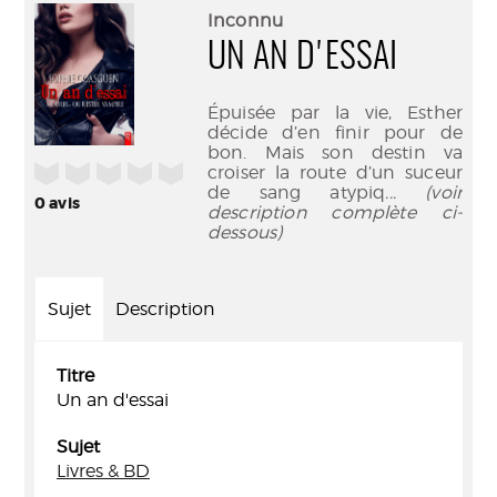
(Nouve
par
Inconnu
fenêtr
mail
UN AN D'ESSAI
Épuisée par la vie, Esther
décide d’en finir pour de
bon. Mais son destin va
/5
croiser la route d’un suceur
de sang atypiq
... (voir
0
avis
description complète ci-
dessous)
Sujet
Description
Titre
Un an d'essai
Sujet
Livres & BD