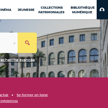
COLLECTIONS
BIBLIOTHÈQUE
CINÉMA
JEUNESSE
PATRIMONIALES
NUMÉRIQUE
Recherche avancée
achat
Se former en ligne
infolettres