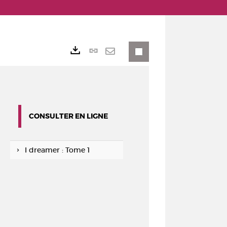
Lien
Exports
permanent
Envoyer
(Nouvelle
par
fenêtre)
mail
CONSULTER EN LIGNE
I dreamer : Tome 1