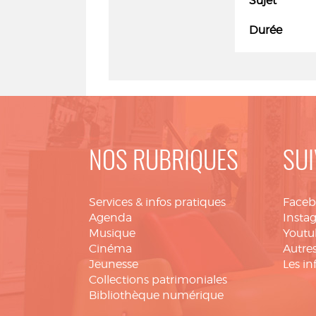
Sujet
Durée
NOS RUBRIQUES
SUI
Services & infos pratiques
Face
Agenda
Insta
Musique
Youtu
Cinéma
Autres
Jeunesse
Les in
Collections patrimoniales
Bibliothèque numérique