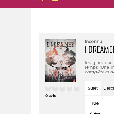
Inconnu
I DREAMER
Imaginez que qu
temps !Une im
complète ci-d
/5
Sujet
Descr
0
avis
Titre