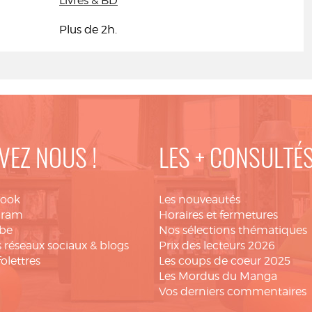
Livres & BD
Plus de 2h.
VEZ NOUS !
LES + CONSULTÉ
book
Les nouveautés
gram
Horaires et fermetures
be
Nos sélections thématiques
 réseaux sociaux & blogs
Prix des lecteurs 2026
folettres
Les coups de coeur 2025
Les Mordus du Manga
Vos derniers commentaires