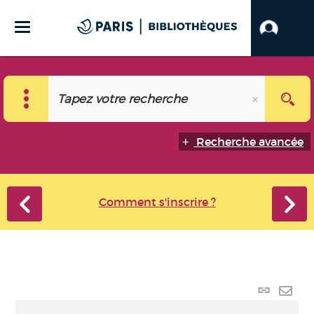
Recherche avancée
Comment s'inscrire ?
Lien
perma
Envo