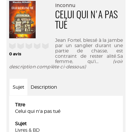
(Nouve
par
Inconnu
fenêtr
mail
CELUI QUI N'A PAS
TUÉ
Jean Fortel, blessé à la jambe
/5
par un sanglier durant une
partie de chasse, est
0
avis
contraint de rester alité.Sa
femme, qu’i
... (voir
description complète ci-dessous)
Sujet
Description
Titre
Celui qui n'a pas tué
Sujet
Livres & BD