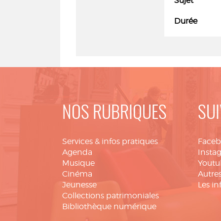
Sujet
Durée
NOS RUBRIQUES
SUI
Services & infos pratiques
Face
Agenda
Insta
Musique
Youtu
Cinéma
Autres
Jeunesse
Les in
Collections patrimoniales
Bibliothèque numérique