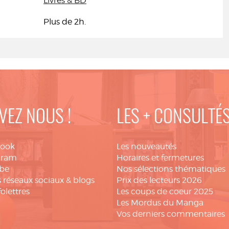
Livres & BD
Plus de 2h.
VEZ NOUS !
LES + CONSULTÉ
book
Les nouveautés
gram
Horaires et fermetures
be
Nos sélections thématiques
 réseaux sociaux & blogs
Prix des lecteurs 2026
folettres
Les coups de coeur 2025
Les Mordus du Manga
Vos derniers commentaires