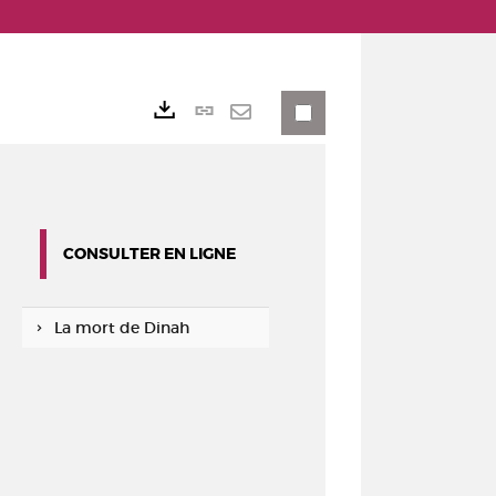
Lien
Exports
permanent
Envoyer
(Nouvelle
par
fenêtre)
mail
CONSULTER EN LIGNE
La mort de Dinah