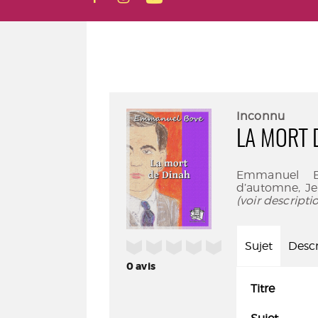
Inconnu
LA MORT 
Emmanuel Bo
d’automne, Je
(voir descript
/5
Sujet
Descr
0
avis
Titre