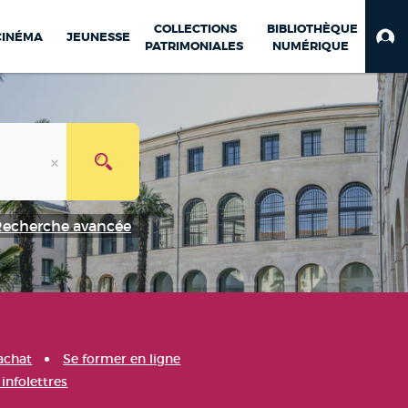
COLLECTIONS
BIBLIOTHÈQUE
CINÉMA
JEUNESSE
PATRIMONIALES
NUMÉRIQUE
Recherche avancée
achat
Se former en ligne
infolettres