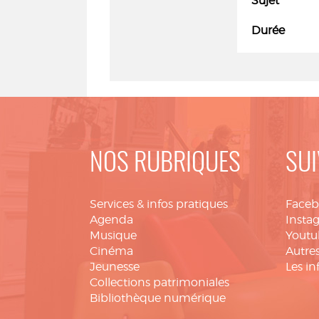
Sujet
Durée
NOS RUBRIQUES
SUI
Services & infos pratiques
Face
Agenda
Insta
Musique
Youtu
Cinéma
Autres
Jeunesse
Les in
Collections patrimoniales
Bibliothèque numérique