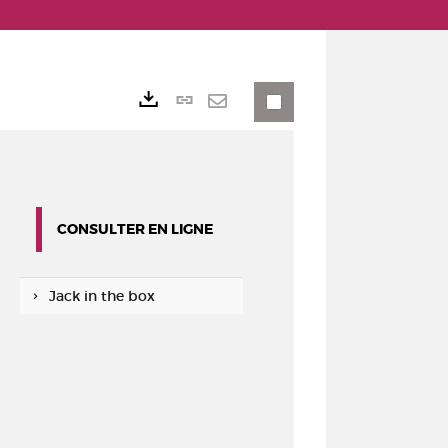
Lien
Exports
permanent
Envoyer
(Nouvelle
par
fenêtre)
mail
CONSULTER EN LIGNE
Jack in the box