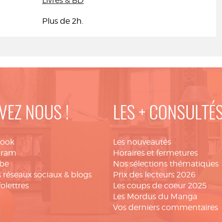
Livres & BD
Plus de 2h.
VEZ NOUS !
LES + CONSULTÉ
book
Les nouveautés
gram
Horaires et fermetures
be
Nos sélections thématiques
 réseaux sociaux & blogs
Prix des lecteurs 2026
folettres
Les coups de coeur 2025
Les Mordus du Manga
Vos derniers commentaires