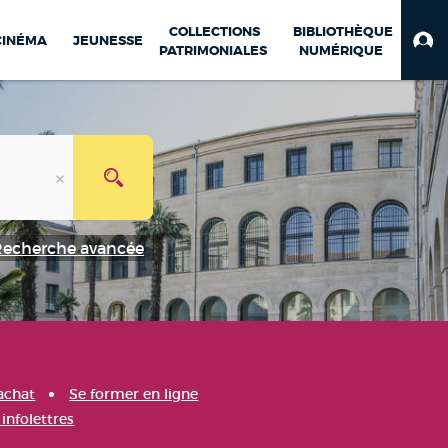
COLLECTIONS
BIBLIOTHÈQUE
CINÉMA
JEUNESSE
PATRIMONIALES
NUMÉRIQUE
Recherche avancée
achat
Se former en ligne
infolettres