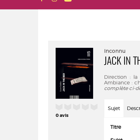
Inconnu
JACK IN T
Direction : la
Ambiance : cha
complète ci-d
/5
Sujet
Descr
0
avis
Titre