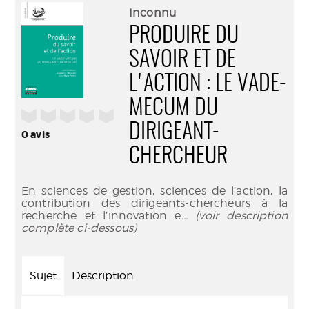
(Nouve
par
Inconnu
fenêtr
mail
PRODUIRE DU
SAVOIR ET DE
L'ACTION : LE VADE-
MECUM DU
/5
DIRIGEANT-
0
avis
CHERCHEUR
En sciences de gestion, sciences de l’action, la
contribution des dirigeants-chercheurs à la
recherche et l’innovation e
... (voir description
complète ci-dessous)
Sujet
Description