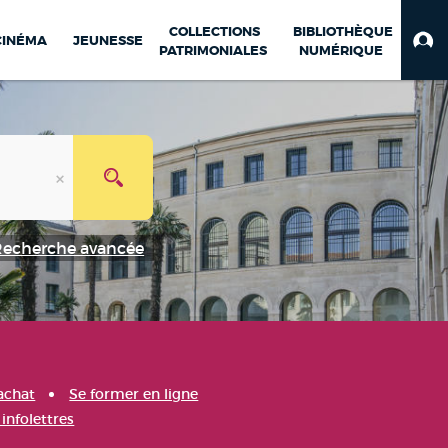
COLLECTIONS
BIBLIOTHÈQUE
CINÉMA
JEUNESSE
PATRIMONIALES
NUMÉRIQUE
Recherche avancée
achat
Se former en ligne
infolettres