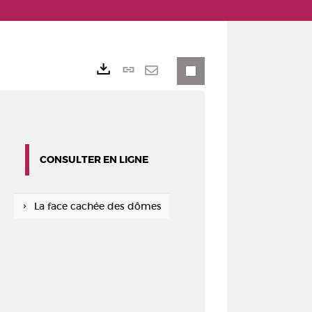
Lien
Exports
permanent
Envoyer
(Nouvelle
par
fenêtre)
mail
CONSULTER EN LIGNE
La face cachée des dômes