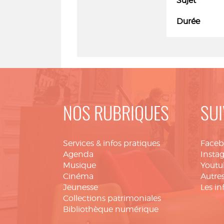
Sujet
Durée
NOS RUBRIQUES
SUI
Services & infos pratiques
Face
Agenda
Insta
Musique
Youtu
Cinéma
Autres
Jeunesse
Les in
Collections patrimoniales
Bibliothèque numérique