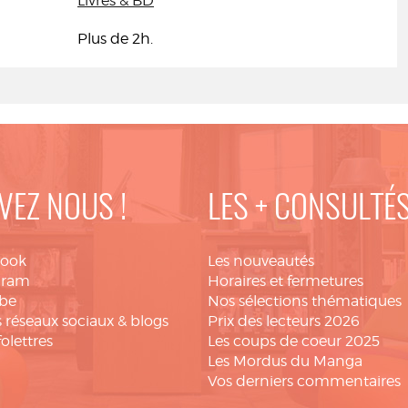
Livres & BD
Plus de 2h.
VEZ NOUS !
LES + CONSULTÉ
book
Les nouveautés
gram
Horaires et fermetures
be
Nos sélections thématiques
 réseaux sociaux & blogs
Prix des lecteurs 2026
folettres
Les coups de coeur 2025
Les Mordus du Manga
Vos derniers commentaires