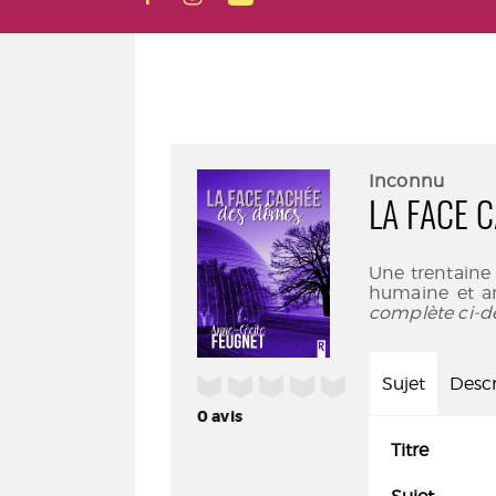
Inconnu
LA FACE 
Une trentaine 
humaine et an
complète ci-d
/5
Sujet
Descr
0
avis
Titre