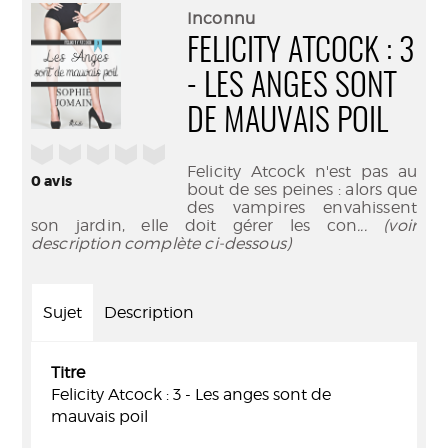
(Nouve
par
Inconnu
fenêtr
mail
FELICITY ATCOCK : 3
- LES ANGES SONT
DE MAUVAIS POIL
/5
Felicity Atcock n'est pas au
0
avis
bout de ses peines : alors que
des vampires envahissent
son jardin, elle doit gérer les con
... (voir
description complète ci-dessous)
Sujet
Description
Titre
Felicity Atcock : 3 - Les anges sont de
mauvais poil