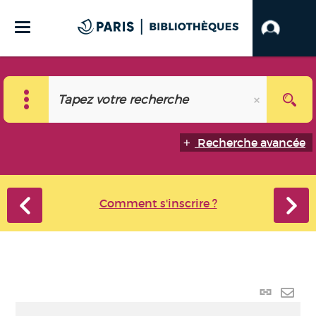
Recherche avancée
Comment s'inscrire ?
Lien
perma
Envo