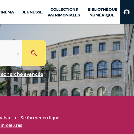
COLLECTIONS
BIBLIOTHÈQUE
CINÉMA
JEUNESSE
PATRIMONIALES
NUMÉRIQUE
Recherche avancée
achat
Se former en ligne
infolettres