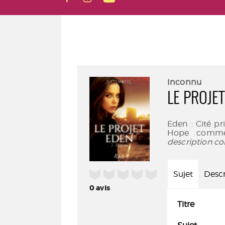
Inconnu
LE PROJET
Eden : Cité pri
Hope comme
description co
/5
Sujet
Descr
0
avis
Titre