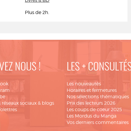
Livres & BD
Plus de 2h.
VEZ NOUS !
LES + CONSULTÉ
book
Les nouveautés
gram
Horaires et fermetures
be
Nos sélections thématiques
 réseaux sociaux & blogs
Prix des lecteurs 2026
folettres
Les coups de coeur 2025
Les Mordus du Manga
Vos derniers commentaires