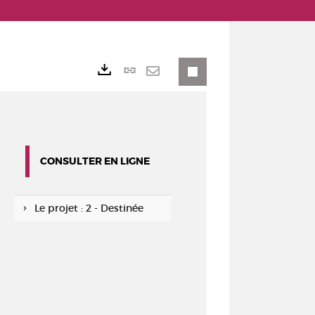
Lien
Exports
permanent
Envoyer
(Nouvelle
par
fenêtre)
mail
CONSULTER EN LIGNE
Le projet : 2 - Destinée