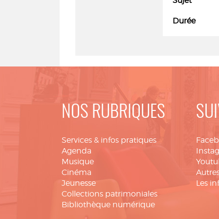
Sujet
Durée
NOS RUBRIQUES
SUI
Services & infos pratiques
Face
Agenda
Insta
Musique
Youtu
Cinéma
Autres
Jeunesse
Les in
Collections patrimoniales
Bibliothèque numérique