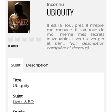
(Nouve
par
Inconnu
fenêtr
mail
UBIQUITY
Il est là. Tout près. Il m’épie,
me menace. Il sait tout de
moi, même mes secrets
/5
inavouables. Il veut se venger
et s’en
... (voir description
0
avis
complète ci-dessous)
Sujet
Description
Titre
Ubiquity
Sujet
Livres & BD