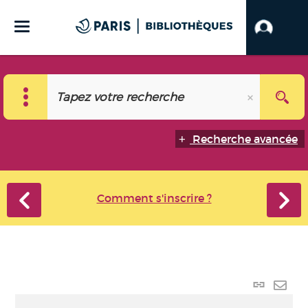
Recherche avancée
Comment s'inscrire ?
Lien
perma
Envo