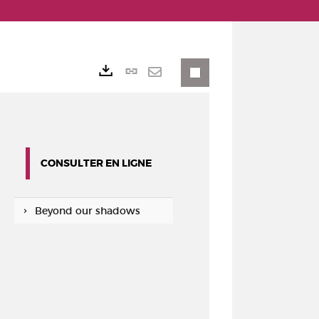
Lien
Exports
permanent
Envoyer
(Nouvelle
par
fenêtre)
mail
CONSULTER EN LIGNE
Beyond our shadows