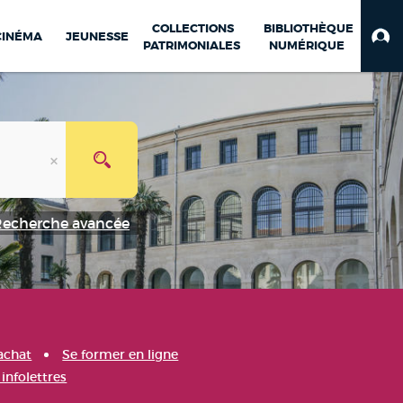
COLLECTIONS
BIBLIOTHÈQUE
CINÉMA
JEUNESSE
PATRIMONIALES
NUMÉRIQUE
Recherche avancée
achat
Se former en ligne
infolettres