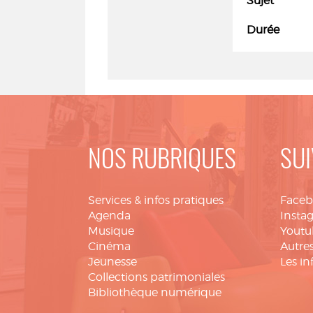
Sujet
Durée
NOS RUBRIQUES
SUI
Services & infos pratiques
Face
Agenda
Insta
Musique
Youtu
Cinéma
Autres
Jeunesse
Les in
Collections patrimoniales
Bibliothèque numérique