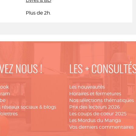
Livres & BD
Plus de 2h.
VEZ NOUS !
LES + CONSULTÉ
book
Les nouveautés
gram
Horaires et fermetures
be
Nos sélections thématiques
 réseaux sociaux & blogs
Prix des lecteurs 2026
folettres
Les coups de coeur 2025
Les Mordus du Manga
Vos derniers commentaires