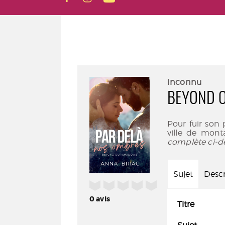
Inconnu
BEYOND 
Pour fuir son 
ville de mont
complète ci-d
Sujet
Descr
/5
0
avis
Titre