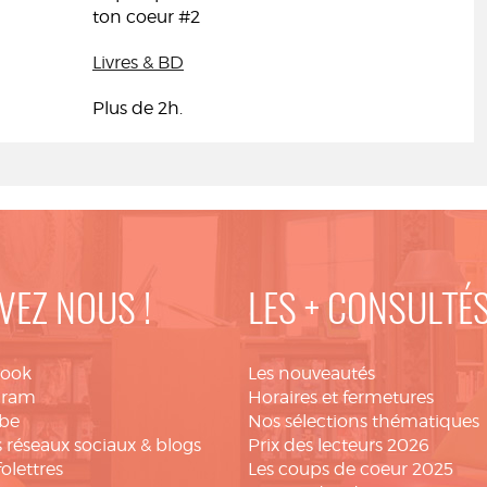
ton coeur #2
Livres & BD
Plus de 2h.
VEZ NOUS !
LES + CONSULTÉ
book
Les nouveautés
gram
Horaires et fermetures
be
Nos sélections thématiques
 réseaux sociaux & blogs
Prix des lecteurs 2026
folettres
Les coups de coeur 2025