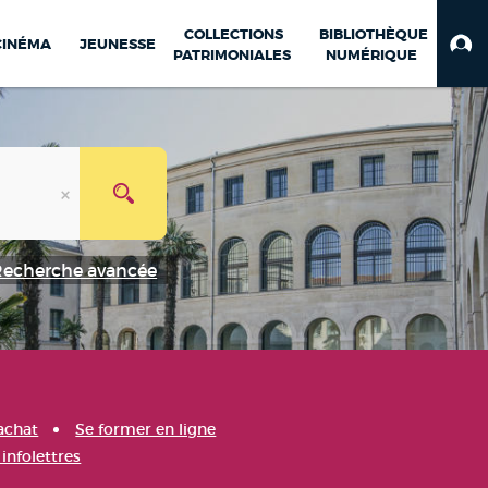
COLLECTIONS
BIBLIOTHÈQUE
CINÉMA
JEUNESSE
PATRIMONIALES
NUMÉRIQUE
Recherche avancée
achat
Se former en ligne
infolettres