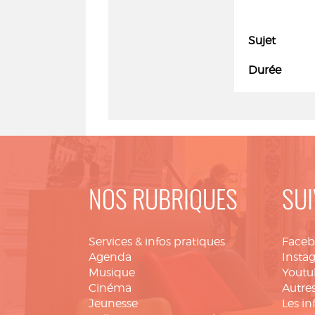
Sujet
Durée
NOS RUBRIQUES
SUI
Services & infos pratiques
Face
Agenda
Insta
Musique
Youtu
Cinéma
Autres
Jeunesse
Les in