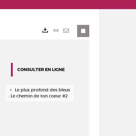
Lien
Exports
permanent
Envoyer
(Nouvelle
par
fenêtre)
mail
CONSULTER EN LIGNE
Le plus profond des bleus
: Le chemin de ton coeur #2