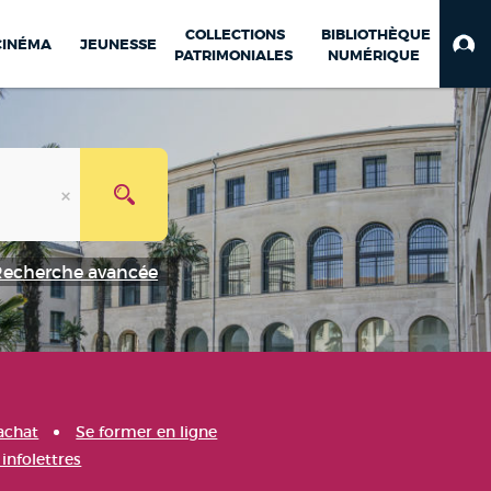
COLLECTIONS
BIBLIOTHÈQUE
CINÉMA
JEUNESSE
PATRIMONIALES
NUMÉRIQUE
Recherche avancée
achat
Se former en ligne
infolettres