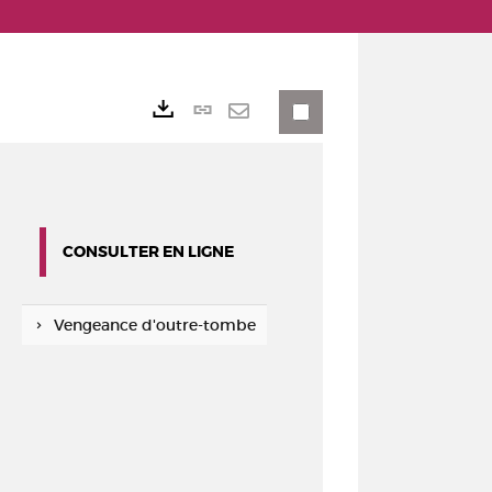
Lien
Exports
permanent
Envoyer
(Nouvelle
par
fenêtre)
mail
CONSULTER EN LIGNE
Vengeance d'outre-tombe