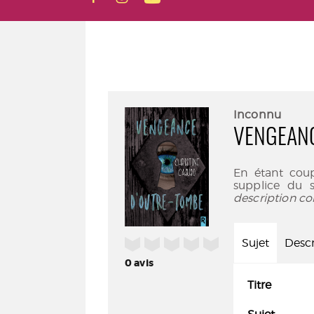
Inconnu
VENGEAN
En étant coup
supplice du 
description co
/5
Sujet
Descr
0
avis
Titre