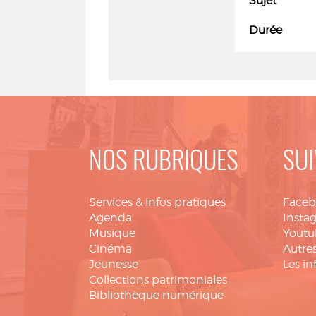
Sujet
Durée
NOS RUBRIQUES
SUI
Services & infos pratiques
Face
Agenda
Insta
Musique
Youtu
Cinéma
Autres
Jeunesse
Les in
Collections patrimoniales
Bibliothèque numérique