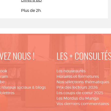
Livres & BD
Plus de 2h.
VEZ NOUS !
LES + CONSULTÉ
book
Les nouveautés
gram
Horaires et fermetures
be
Nos sélections thématiques
 réseaux sociaux & blogs
Prix des lecteurs 2026
folettres
Les coups de coeur 2025
Les Mordus du Manga
Vos derniers commentaires