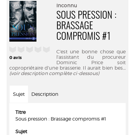
(Nouve
par
Inconnu
fenêtr
mail
SOUS PRESSION :
BRASSAGE
COMPROMIS #1
/5
C’est une bonne chose que
l’assistant du procureur
0
avis
Dominic Price soit
copropriétaire d’une brasserie. Il aurait bien bes
...
(voir description complète ci-dessous)
Sujet
Description
Titre
Sous pression : Brassage compromis #1
Sujet