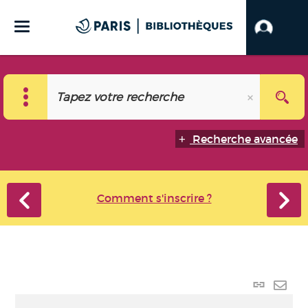
Recherche avancée
Comment s'inscrire ?
Lien
perma
Envo