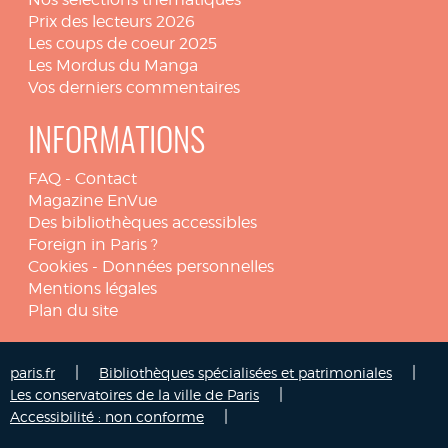
Prix des lecteurs 2026
Les coups de coeur 2025
Les Mordus du Manga
Vos derniers commentaires
INFORMATIONS
FAQ
-
Contact
Magazine EnVue
Des bibliothèques accessibles
Foreign in Paris ?
Cookies
-
Données personnelles
Mentions légales
Plan du site
|
|
paris.fr
Bibliothèques spécialisées et patrimoniales
|
Les conservatoires de la ville de Paris
|
Accessibilité : non conforme