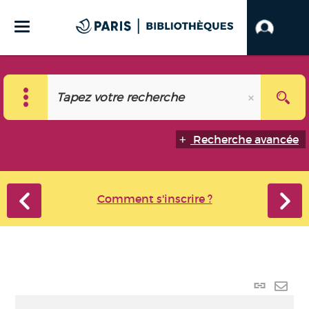
Recherche avancée
Comment s'inscrire ?
Lien
perma
Envo