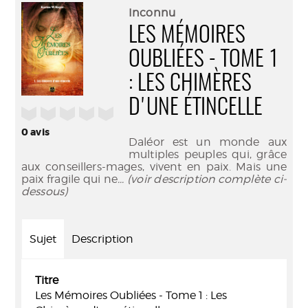
(Nouve
par
Inconnu
fenêtr
mail
LES MÉMOIRES
OUBLIÉES - TOME 1
: LES CHIMÈRES
D'UNE ÉTINCELLE
/5
0
avis
Daléor est un monde aux
multiples peuples qui, grâce
aux conseillers-mages, vivent en paix. Mais une
paix fragile qui ne
... (voir description complète ci-
dessous)
Sujet
Description
Titre
Les Mémoires Oubliées - Tome 1 : Les