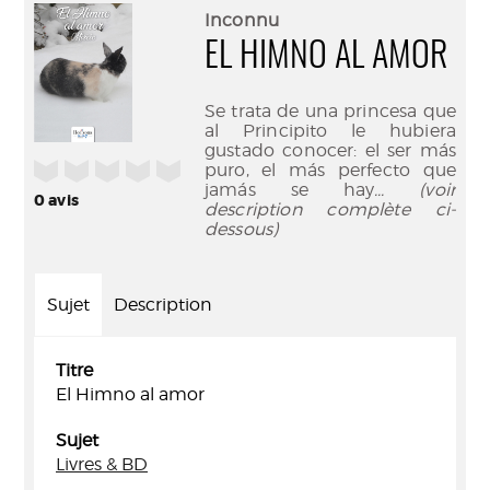
(Nouve
par
Inconnu
fenêtr
mail
EL HIMNO AL AMOR
Se trata de una princesa que
al Principito le hubiera
gustado conocer: el ser más
/5
puro, el más perfecto que
jamás se hay
... (voir
0
avis
description complète ci-
dessous)
Sujet
Description
Titre
El Himno al amor
Sujet
Livres & BD