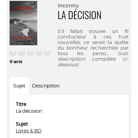
(Nouve
par
Inconnu
fenêtr
mail
LA DÉCISION
S’il fallait trouver un fil
conducteur à ces huit
nouvelles, ce serait la quête
du bonheur recherchée par
/5
tous les perso
... (voir
description complète ci-
0
avis
dessous)
Sujet
Description
Titre
La décision
Sujet
Livres & BD