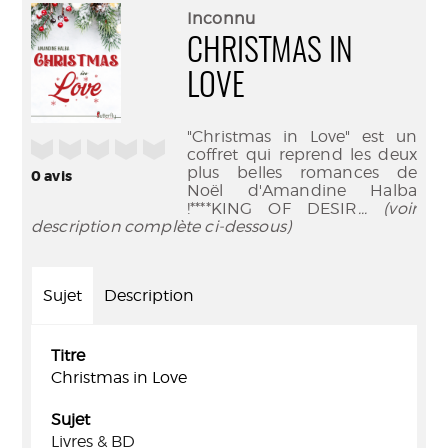
(Nouve
par
Inconnu
fenêtr
mail
CHRISTMAS IN
LOVE
"Christmas in Love" est un
/5
coffret qui reprend les deux
plus belles romances de
0
avis
Noël d'Amandine Halba
!****KING OF DESIR
... (voir
description complète ci-dessous)
Sujet
Description
Titre
Christmas in Love
Sujet
Livres & BD