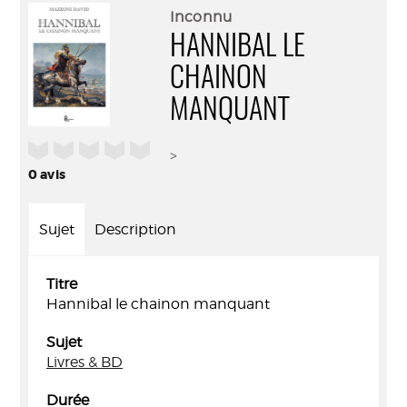
(Nouve
par
Inconnu
fenêtr
mail
HANNIBAL LE
CHAINON
MANQUANT
/5
>
0
avis
Sujet
Description
Titre
Hannibal le chainon manquant
Sujet
Livres & BD
Durée