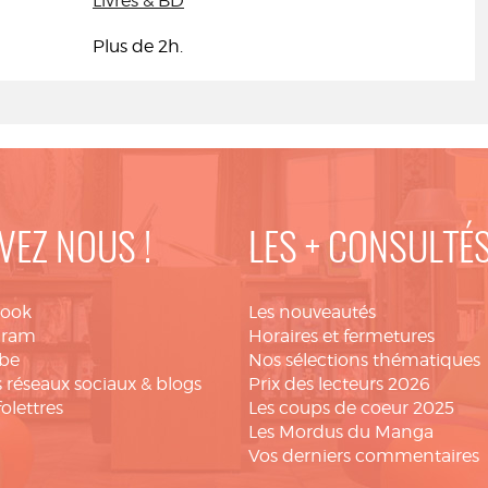
Livres & BD
Plus de 2h.
VEZ NOUS !
LES + CONSULTÉ
book
Les nouveautés
gram
Horaires et fermetures
be
Nos sélections thématiques
 réseaux sociaux & blogs
Prix des lecteurs 2026
folettres
Les coups de coeur 2025
Les Mordus du Manga
Vos derniers commentaires