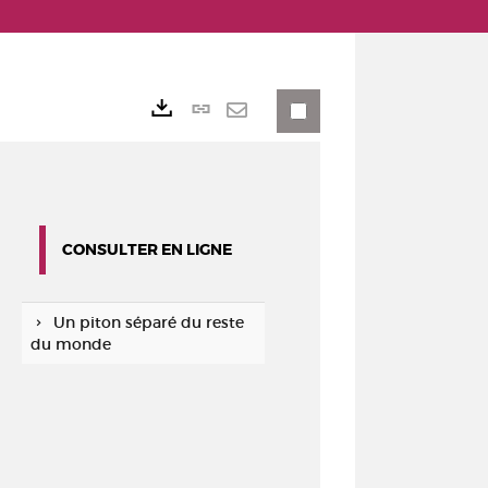
Lien
Exports
permanent
Envoyer
(Nouvelle
par
fenêtre)
mail
CONSULTER EN LIGNE
Un piton séparé du reste
du monde