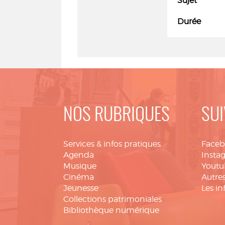
Sujet
Durée
NOS RUBRIQUES
SUI
Services & infos pratiques
Face
Agenda
Insta
Musique
Youtu
Cinéma
Autres
Jeunesse
Les in
Collections patrimoniales
Bibliothèque numérique