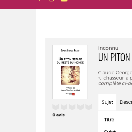
Inconnu
UN PITON
Claude Georges
», chasseur al
complète ci-d
Sujet
Descr
/5
0
avis
Titre