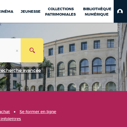
COLLECTIONS
BIBLIOTHÈQUE
CINÉMA
JEUNESSE
PATRIMONIALES
NUMÉRIQUE
Recherche avancée
achat
Se former en ligne
infolettres