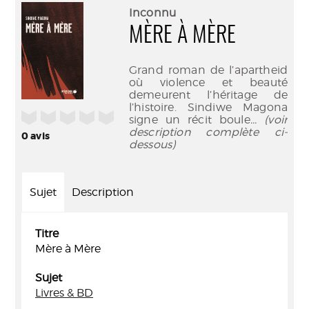
(Nouve
par
Inconnu
fenêtr
mail
MÈRE À MÈRE
Grand roman de l’apartheid
où violence et beauté
demeurent l’héritage de
l’histoire. Sindiwe Magona
/5
signe un récit boule
... (voir
description complète ci-
0
avis
dessous)
Sujet
Description
Titre
Mère à Mère
Sujet
Livres & BD