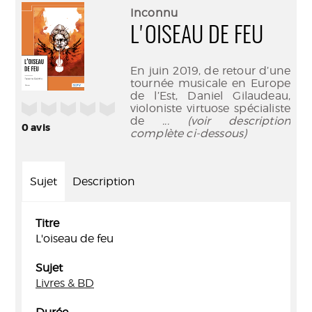
(Nouve
par
Inconnu
fenêtr
mail
L'OISEAU DE FEU
En juin 2019, de retour d’une
tournée musicale en Europe
de l’Est, Daniel Gilaudeau,
/5
violoniste virtuose spécialiste
de
... (voir description
0
avis
complète ci-dessous)
Sujet
Description
Titre
L'oiseau de feu
Sujet
Livres & BD