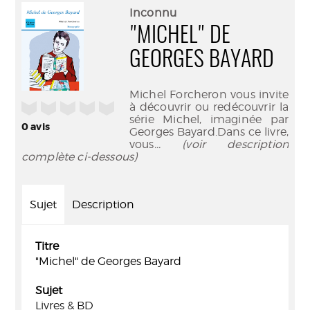
(Nouve
par
Inconnu
fenêtr
mail
"MICHEL" DE
GEORGES BAYARD
Michel Forcheron vous invite
/5
à découvrir ou redécouvrir la
série Michel, imaginée par
0
avis
Georges Bayard.Dans ce livre,
vous
... (voir description
complète ci-dessous)
Sujet
Description
Titre
"Michel" de Georges Bayard
Sujet
Livres & BD