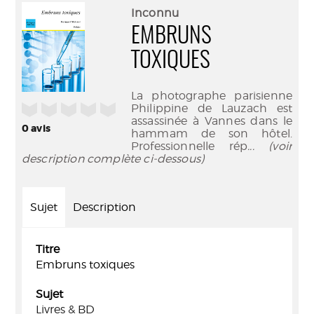
(Nouve
par
Inconnu
fenêtr
mail
EMBRUNS
TOXIQUES
La photographe parisienne
/5
Philippine de Lauzach est
assassinée à Vannes dans le
0
avis
hammam de son hôtel.
Professionnelle rép
... (voir
description complète ci-dessous)
Sujet
Description
Titre
Embruns toxiques
Sujet
Livres & BD