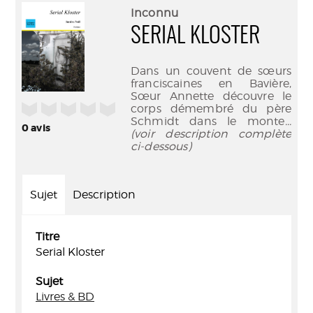
(Nouve
par
Inconnu
fenêtr
mail
SERIAL KLOSTER
Dans un couvent de sœurs
franciscaines en Bavière,
Sœur Annette découvre le
/5
corps démembré du père
Schmidt dans le monte
...
0
avis
(voir description complète
ci-dessous)
Sujet
Description
Titre
Serial Kloster
Sujet
Livres & BD