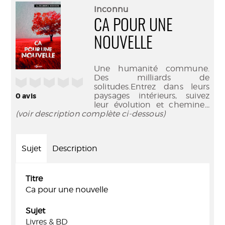
(Nouve
par
Inconnu
fenêtr
mail
CA POUR UNE
NOUVELLE
Une humanité commune.
Des milliards de
/5
solitudes.Entrez dans leurs
paysages intérieurs, suivez
0
avis
leur évolution et chemine
...
(voir description complète ci-dessous)
Sujet
Description
Titre
Ca pour une nouvelle
Sujet
Livres & BD