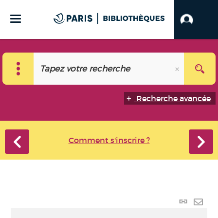
Recherche avancée
Comment s'inscrire ?
Lien
perma
Envo