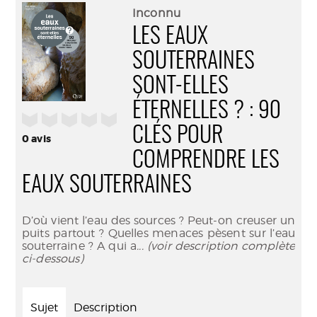
(Nouve
par
Inconnu
fenêtr
mail
LES EAUX
SOUTERRAINES
SONT-ELLES
ÉTERNELLES ? : 90
/5
CLÉS POUR
0
avis
COMPRENDRE LES
EAUX SOUTERRAINES
D’où vient l’eau des sources ? Peut-on creuser un
puits partout ? Quelles menaces pèsent sur l’eau
souterraine ? A qui a
... (voir description complète
ci-dessous)
Sujet
Description