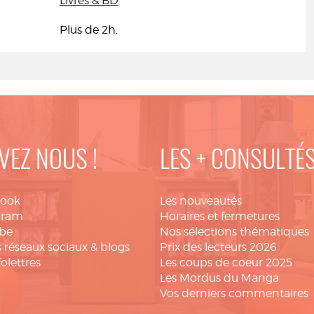
Livres & BD
Plus de 2h.
VEZ NOUS !
LES + CONSULTÉ
book
Les nouveautés
gram
Horaires et fermetures
be
Nos sélections thématiques
 réseaux sociaux & blogs
Prix des lecteurs 2026
folettres
Les coups de coeur 2025
Les Mordus du Manga
Vos derniers commentaires