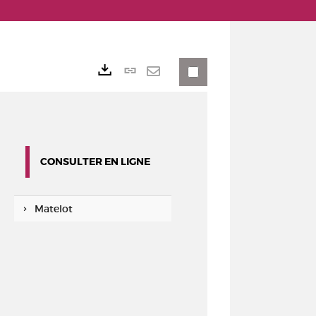
Lien
Exports
permanent
Envoyer
(Nouvelle
par
fenêtre)
mail
CONSULTER EN LIGNE
Matelot