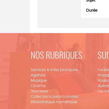
Sujet
Durée
NOS RUBRIQUES
SUI
Services & infos pratiques
Face
Agenda
Insta
Musique
Youtu
Cinéma
Autres
Jeunesse
Les in
Collections patrimoniales
Bibliothèque numérique