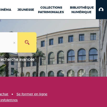
COLLECTIONS
BIBLIOTHÈQUE
CINÉMA
JEUNESSE
PATRIMONIALES
NUMÉRIQUE
Recherche avancée
achat
Se former en ligne
infolettres