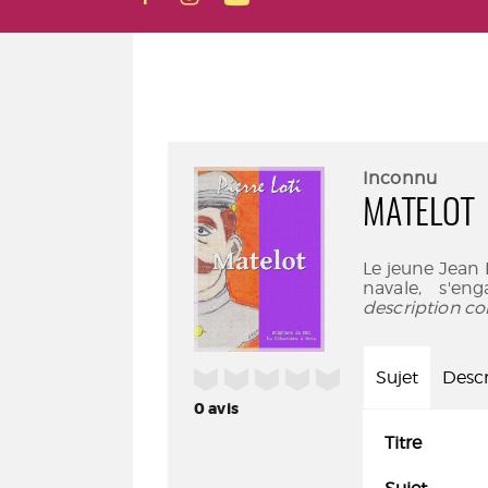
Inconnu
MATELOT
Le jeune Jean 
navale, s'e
description co
/5
Sujet
Descr
0
avis
Titre