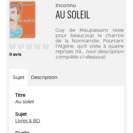
(Nouve
par
Inconnu
fenêtr
mail
AU SOLEIL
Guy de Maupassant reste
pour beaucoup le chantre
de la Normandie. Pourtant
/5
l'Algérie, qu'il visita à quatre
reprises (18
... (voir description
0
avis
complète ci-dessous)
Sujet
Description
Titre
Au soleil
Sujet
Livres & BD