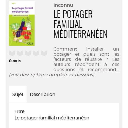
(Nouve
par
Inconnu
fenêtr
mail
LE POTAGER
FAMILIAL
MÉDITERRANÉEN
Comment installer un
/5
potager et quels sont les
facteurs de réussite ? Les
0
avis
auteurs répondent à ces
questions et recommand
...
(voir description complète ci-dessous)
Sujet
Description
Titre
Le potager familial méditerranéen