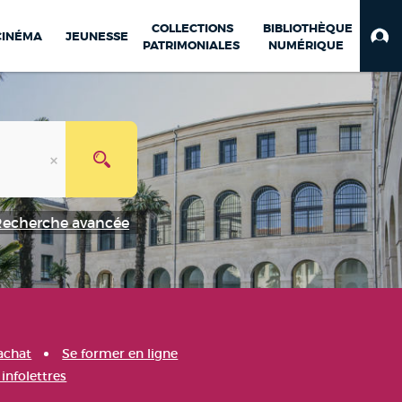
COLLECTIONS
BIBLIOTHÈQUE
CINÉMA
JEUNESSE
PATRIMONIALES
NUMÉRIQUE
Recherche avancée
achat
Se former en ligne
infolettres