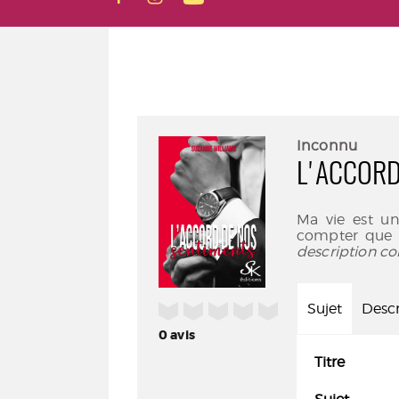
Inconnu
L'ACCORD
Ma vie est un
compter que 
description co
/5
Sujet
Descr
0
avis
Titre