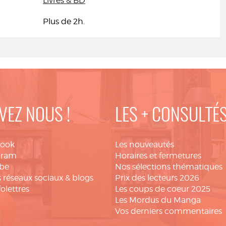
Livres & BD
Plus de 2h.
VEZ NOUS !
LES + CONSULTÉ
book
Les nouveautés
gram
Horaires et fermetures
be
Nos sélections thématiques
 réseaux sociaux & blogs
Prix des lecteurs 2026
folettres
Les coups de coeur 2025
Les Mordus du Manga
Vos derniers commentaires