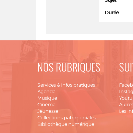
Sujet
Durée
NOS RUBRIQUES
SUI
Services & infos pratiques
Face
Agenda
Insta
Musique
Youtu
Cinéma
Autres
Jeunesse
Les in
Collections patrimoniales
Bibliothèque numérique