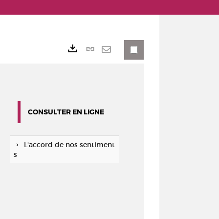
Lien
Exports
permanent
Envoyer
(Nouvelle
par
fenêtre)
mail
CONSULTER EN LIGNE
L'accord de nos sentiment
s