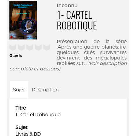
(Nouve
par
Inconnu
fenêtr
mail
1- CARTEL
ROBOTIQUE
Présentation de la série
/5
:Après une guerre planétaire,
quelques cités survivantes
0
avis
devinrent des mégalopoles
repliées sur
... (voir description
complète ci-dessous)
Sujet
Description
Titre
1- Cartel Robotique
Sujet
Livres & BD