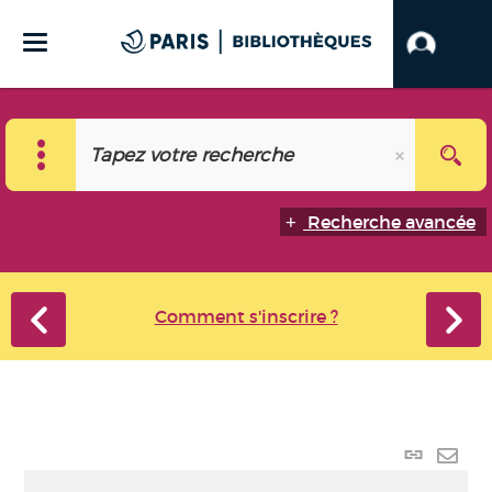
Recherche avancée
Comment s'inscrire ?
Lien
perma
Envo