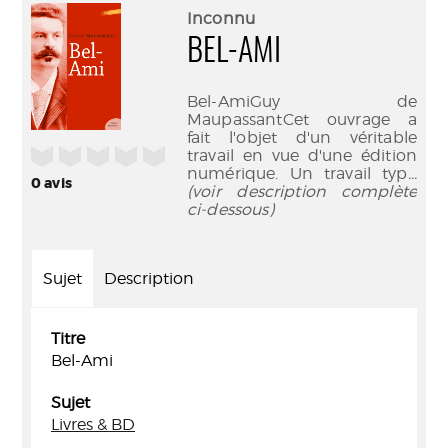
(Nouve
par
Inconnu
fenêtr
mail
BEL-AMI
Bel-AmiGuy de
MaupassantCet ouvrage a
fait l'objet d'un véritable
/5
travail en vue d'une édition
numérique. Un travail typ
...
0
avis
(voir description complète
ci-dessous)
Sujet
Description
Titre
Bel-Ami
Sujet
Livres & BD