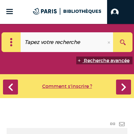
Recherche avancée
Comment s'inscrire ?
Lien
perma
Envo