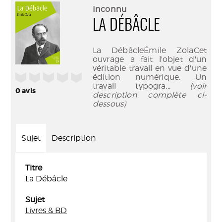
(Nouve
par
Inconnu
fenêtr
mail
LA DÉBÂCLE
La DébâcleÉmile ZolaCet
ouvrage a fait l'objet d'un
véritable travail en vue d'une
/5
édition numérique. Un
travail typogra
... (voir
0
avis
description complète ci-
dessous)
Sujet
Description
Titre
La Débâcle
Sujet
Livres & BD