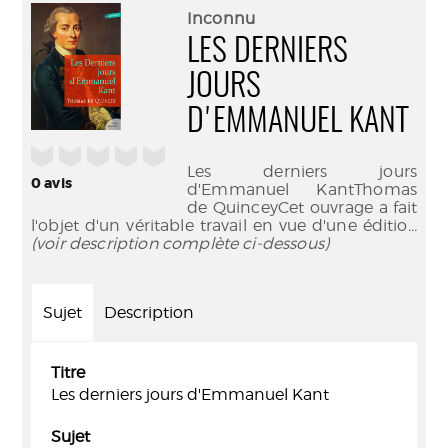
(Nouve
par
Inconnu
fenêtr
mail
LES DERNIERS
JOURS
D'EMMANUEL KANT
/5
Les derniers jours
0
avis
d'Emmanuel KantThomas
de QuinceyCet ouvrage a fait
l'objet d'un véritable travail en vue d'une éditio
...
(voir description complète ci-dessous)
Sujet
Description
Titre
Les derniers jours d'Emmanuel Kant
Sujet