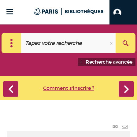
Recherche avancée
Comment s'inscrire ?
Lien
perma
Envo