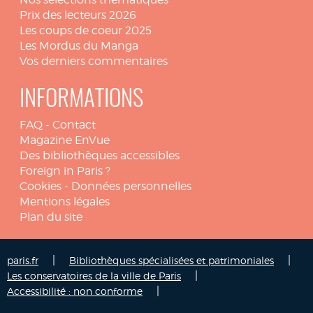
Prix des lecteurs 2026
Les coups de coeur 2025
Les Mordus du Manga
Vos derniers commentaires
INFORMATIONS
FAQ
-
Contact
Magazine EnVue
Des bibliothèques accessibles
Foreign in Paris ?
Cookies
-
Données personnelles
Mentions légales
Plan du site
|
|
paris.fr
Bibliothèques spécialisées et patrimoniales
|
Les conservatoires de la ville de Paris
|
Accessibilité : non conforme