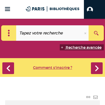
Recherche avancée
Comment s'inscrire ?
Lien
perma
Envo