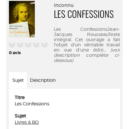
(Nouve
par
Inconnu
fenêtr
mail
LES CONFESSIONS
Les ConfessionsJean-
Jacques RousseauTexte
intégral. Cet ouvrage a fait
/5
l'objet d'un véritable travail
en vue d'une éditi
... (voir
0
avis
description complète ci-
dessous)
Sujet
Description
Titre
Les Confessions
Sujet
Livres & BD